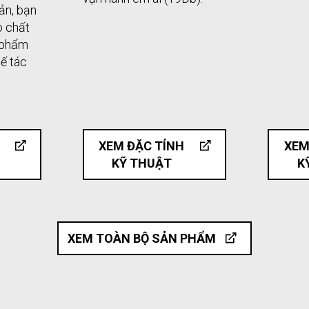
ản, bạn
o chất
 phẩm
hế tác
XEM ĐẶC TÍNH
XEM
KỸ THUẬT
K
XEM TOÀN BỘ SẢN PHẨM