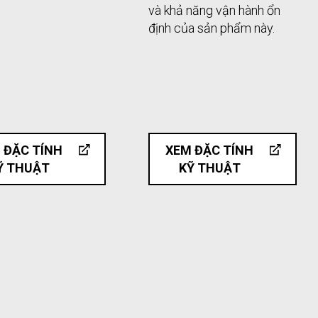
và khả năng vận hành ổn
định của sản phẩm này.
 ĐẶC TÍNH
XEM ĐẶC TÍNH
Ỹ THUẬT
KỸ THUẬT