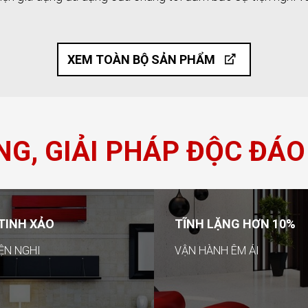
XEM TOÀN BỘ SẢN PHẨM
G, GIẢI PHÁP ĐỘC ĐÁO
TINH XẢO
TĨNH LẶNG HƠN 10%
IỆN NGHI
VẬN HÀNH ÊM ÁI