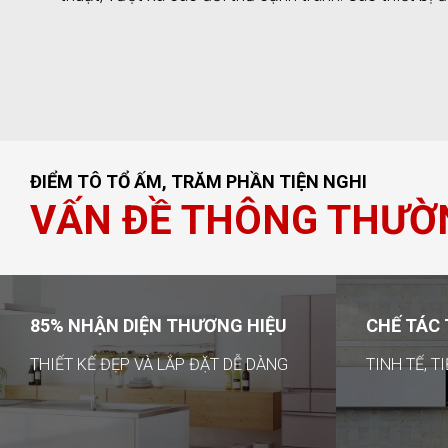
ĐIỂM TÔ TỔ ẤM, TRĂM PHẦN TIỆN NGHI
VẤN ĐỀ THÔNG THƯỜN
85% NHẬN DIỆN THƯƠNG HIỆU
CHẾ TÁC 
THIẾT KẾ ĐẸP VÀ LẮP ĐẶT DỄ DÀNG
TINH TẾ, T