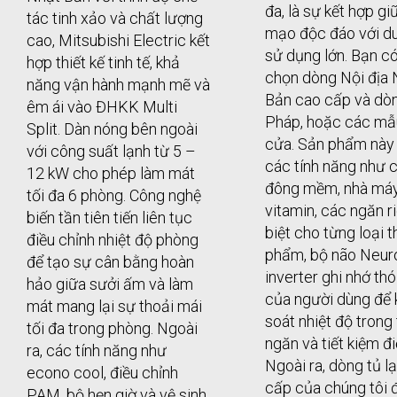
đa, là sự kết hợp gi
tác tinh xảo và chất lượng
mạo độc đáo với du
cao, Mitsubishi Electric kết
sử dụng lớn. Bạn có
hợp thiết kế tinh tế, khả
chọn dòng Nội địa 
năng vận hành mạnh mẽ và
Bản cao cấp và dò
êm ái vào ĐHKK Multi
Pháp, hoặc các mẫ
Split. Dàn nóng bên ngoài
cửa. Sản phẩm nà
với công suất lạnh từ 5 –
các tính năng như 
12 kW cho phép làm mát
đông mềm, nhà má
tối đa 6 phòng. Công nghệ
vitamin, các ngăn r
biến tần tiên tiến liên tục
biệt cho từng loại 
điều chỉnh nhiệt độ phòng
phẩm, bộ não Neur
để tạo sự cân bằng hoàn
inverter ghi nhớ th
hảo giữa sưởi ấm và làm
của người dùng để 
mát mang lại sự thoải mái
soát nhiệt độ trong
tối đa trong phòng. Ngoài
ngăn và tiết kiệm đi
ra, các tính năng như
Ngoài ra, dòng tủ l
econo cool, điều chỉnh
cấp của chúng tôi
PAM, bộ hẹn giờ và vệ sinh