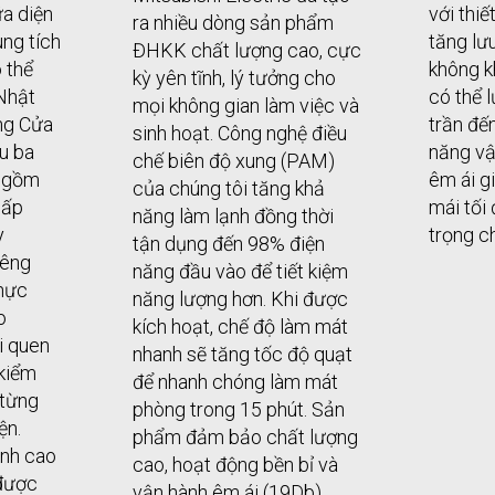
ữa diện
với thiế
ra nhiều dòng sản phẩm
ng tích
tăng lư
ĐHKK chất lượng cao, cực
 thể
không k
kỳ yên tĩnh, lý tưởng cho
Nhật
có thể 
mọi không gian làm việc và
ng Cửa
trần đến
sinh hoạt. Công nghệ điều
u ba
năng v
chế biên độ xung (PAM)
y gồm
êm ái g
của chúng tôi tăng khả
cấp
mái tối
năng làm lạnh đồng thời
y
trọng c
tận dụng đến 98% điện
iêng
năng đầu vào để tiết kiệm
thực
năng lượng hơn. Khi được
o
kích hoạt, chế độ làm mát
ói quen
nhanh sẽ tăng tốc độ quạt
kiểm
để nhanh chóng làm mát
 từng
phòng trong 15 phút. Sản
ện.
phẩm đảm bảo chất lượng
ạnh cao
cao, hoạt động bền bỉ và
 được
vận hành êm ái (19Db).