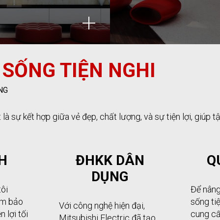
 SỐNG TIỆN NGHI
NG
 là sự kết hợp giữa vẻ đẹp, chất lượng, và sự tiện lợi, giú
H
ĐHKK DÂN
Q
DỤNG
tôi
Để nâng
ảm bảo
sống tiệ
Với công nghệ hiện đại,
 lợi tối
cung cấ
Mitsubishi Electric đã tạo