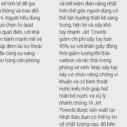
t kế tinh tế để gia
và tiết kiệm điện năng nhất
u thông và trao đổi
trên thế giới, người dùng có
hí. Người tiêu dùng
thể tận hưởng thiết kế sang
lựa chọn từ quạt
trọng, tiện lợi và sấy khô
 quạt điện, với khả
tay nhanh. Jet Towels
ận hành mạnh mẽ và
giảm chi phí sấy tay hơn
iúp đem lại sự thoải
95% so với khăn giấy đồng
 đa cùng sự sang
thời giảm lượng khí thải
ho từng căn phòng.
carbon và rác thải trong
phòng vệ sinh. Máy sấy tay
này có chức năng chống vi
khuẩn và có bình thoát
nước kiểu mới giúp hút
toàn bộ nước và xử lý
nhanh chóng. Vì Jet
Towels được sản xuất tại
Nhật Bản, bạn có thể tự tin
về chất lượng cao, độ bền