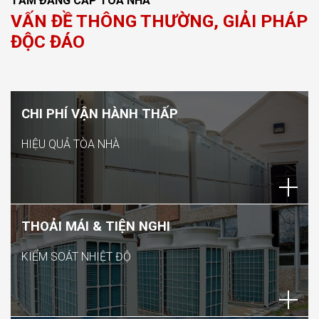
TẦM ĐẲNG CẤP TÒA NHÀ
VẤN ĐỀ THÔNG THƯỜNG, GIẢI PHÁP
ĐỘC ĐÁO
CHI PHÍ VẬN HÀNH THẤP
HIỆU QUẢ TÒA NHÀ
THOẢI MÁI & TIỆN NGHI
KIỂM SOÁT NHIỆT ĐỘ