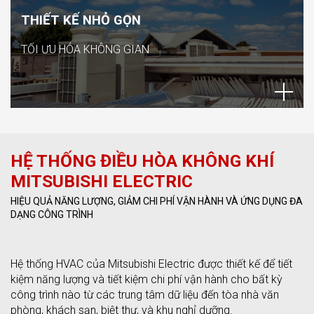
THIẾT KẾ NHỎ GỌN
TỐI ƯU HÓA KHÔNG GIAN
HỆ THỐNG ĐIỀU HÒA KHÔNG KHÍ
MITSUBISHI ELECTRIC
HIỆU QUẢ NĂNG LƯỢNG, GIẢM CHI PHÍ VẬN HÀNH VÀ ỨNG DỤNG ĐA
DẠNG CÔNG TRÌNH
Hệ thống HVAC của Mitsubishi Electric được thiết kế để tiết
kiệm năng lượng và tiết kiệm chi phí vận hành cho bất kỳ
công trình nào từ các trung tâm dữ liệu đến tòa nhà văn
phòng, khách sạn, biệt thự, và khu nghỉ dưỡng.